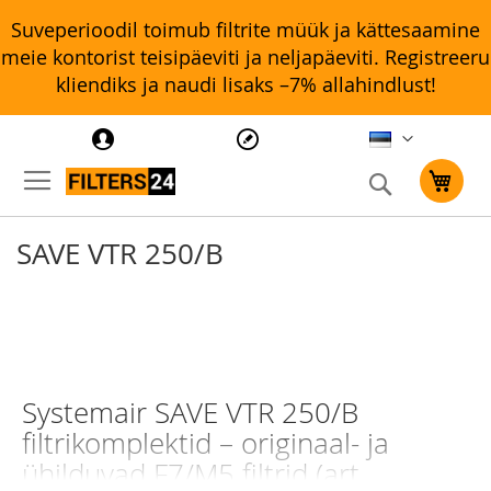
Suveperioodil toimub filtrite müük ja kättesaamine
meie kontorist teisipäeviti ja neljapäeviti. Registreeru
kliendiks ja naudi lisaks –7% allahindlust!
Search
Minu o
SAVE VTR 250/B
Systemair SAVE VTR 250/B
filtrikomplektid – originaal- ja
ühilduvad F7/M5 filtrid (art.