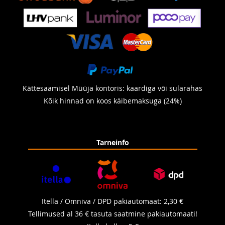
vahetada?
Soovituslik vahetusintervall Systemair SAVE VTR 250/B
seadme filtritele:
1–2 korda aastas
tavapärases elamukasutuses
sagedamini, kui:
elad tiheda liiklusega või tööstuspiirkonnas
läheduses toimuvad ehitustööd
Kättesaamisel Müüja kontoris: kaardiga või sularahas
koduses keskkonnas on palju tolmu või lemmikloomi
Kõik hinnad on koos käibemaksuga (24%)
Filtrid tuleks vahetada varem, kui need on nähtavalt
määrdunud või kui seade annab
filtri-/hooldusalarmi
.
Ummistunud filter suurendab rõhukadu, vähendab
Tarneinfo
õhuvoolu ja tõstab energiakulu.
Filtrite paigaldamine Systemair SAVE VTR 250/B
seadmesse
Filtreid vahetades:
Itella / Omniva / DPD pakiautomaat: 2,30 €
lülita seade enne hooldusukse avamist välja
Tellimused al 36 € tasuta saatmine pakiautomaati!
eemalda vanad filtrid ettevaatlikult, et vältida tolmu